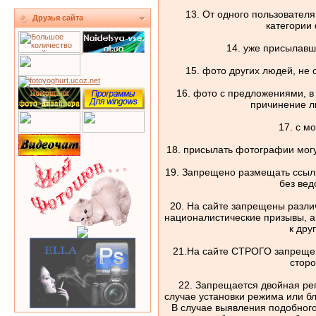
13. От одного пользователя
Друзья сайта
категории
14. уже присылавш
15. фото других людей, не 
16. фото с предложениями, в
причинение л
17. с м
18. присылать фотографии могу
19. Запрещено размещать ссыл
без ве
20. На сайте запрещены разли
националистические призывы, а
к дру
21.На сайте СТРОГО запреще
стор
22. Запрещается двойная рег
случае установки режима или бл
В случае выявления подобного